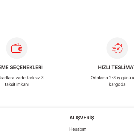
larda yetersiz gördüğünüz noktaları öneri formunu kullanarak
ME SEÇENEKLERİ
HIZLI TESLİMA
artlara vade farksız 3
Ortalama 2-3 iş günü 
taksit imkanı
kargoda
der
ALIŞVERİŞ
Hesabım