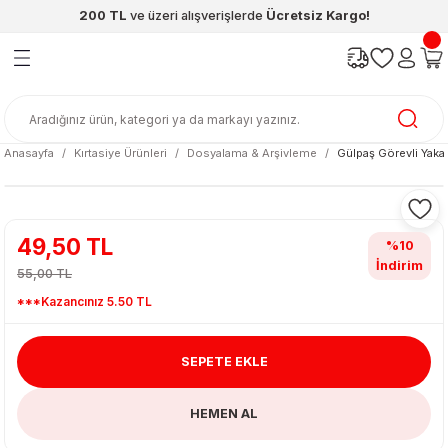
200 TL
ve üzeri alışverişlerde
Ücretsiz Kargo!
Geri Dön
Geri Dön
Geri Dön
Geri Dön
Geri Dön
Geri Dön
ünleri
şya
cak / Kutu Oyunlar
eleri
rünler
ı
reçleri
diye
leri
enleri
Anasayfa
Kırtasiye Ürünleri
Dosyalama & Arşivleme
Gülpaş Görevli Yaka 
at Kitapları
emeleri
meleri
49,50 TL
%10
İndirim
55,00 TL
***Kazancınız 5.50 TL
SEPETE EKLE
ası & Matara
HEMEN AL
 Küre
ri