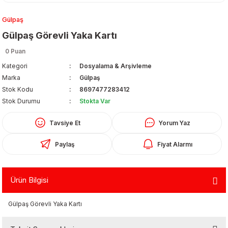
Gülpaş
Gülpaş Görevli Yaka Kartı
0 Puan
Kategori
Dosyalama & Arşivleme
Marka
Gülpaş
Organizerler
Stok Kodu
8697477283412
Stok Durumu
Stokta Var
Tavsiye Et
Yorum Yaz
Paylaş
Fiyat Alarmı
Ürün Bilgisi
aş
Gülpaş Görevli Yaka Kartı
 - Dolma Kalem - Pilot Kalemler