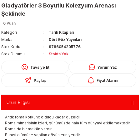
Gladyatörler 3 Boyutlu Kolezyum Arenası
Şeklinde
0 Puan
Kategori
Tarih Kitapları
Marka
Dört Göz Yayınları
Stok Kodu
9786054205776
Organizerler
Stok Durumu
Stokta Yok
Tavsiye Et
Yorum Yaz
Paylaş
Fiyat Alarmı
Ürün Bilgisi
aş
Antik roma korkunç oldugu kadar güzeldi.
Roma mimarisinin izleri, günümüzde hala tüm dünyayi etkilemektedir.
Roma'da bir mekân vardir.
 - Dolma Kalem - Pilot Kalemler
Burasi ölümüne yapilan dövüslerin yeridir.