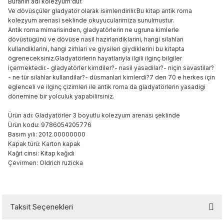
Buranin adi kolezyum'dur.
 & Şekilgeç
Ve dövüsçüler gladyatör olarak isimlendirilir.Bu kitap antik roma
kolezyum arenasi seklinde okuyucularimiza sunulmustur.
Antik roma mimarisinden, gladyatörlerin ne ugruna kimlerle
rşivleme
dövüstügünü ve dövüse nasil hazirlandiklarini, hangi silahlari
kullandiklarini, hangi zirhlari ve giysileri giydiklerini bu kitapta
 Mürekkebi
ögreneceksiniz.Gladyatörlerin hayatlariyla ilgili ilginç bilgiler
içermektedir.- gladyatörler kimdiler?- nasil yasadilar?- niçin savastilar?
- ne tür silahlar kullandilar?- düsmanlari kimlerdi?7 den 70 e herkes için
Setleri
eglenceli ve ilginç çizimleri ile antik roma da gladyatörlerin yasadigi
dönemine bir yolculuk yapabilirsiniz.
Ürün adı: Gladyatörler 3 boyutlu kolezyum arenası şeklinde
Ürün kodu: 9786054205776
ri
Basım yılı: 2012.00000000
Kapak türü: Karton kapak
Kağıt cinsi: Kitap kağıdı
Çevirmen: Oldrich ruzicka
Taksit Seçenekleri