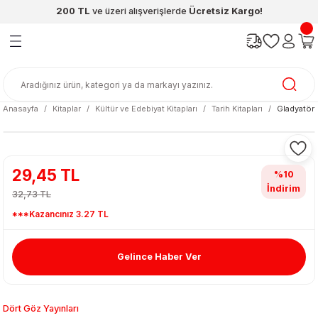
200 TL
ve üzeri alışverişlerde
Ücretsiz Kargo!
Geri Dön
Geri Dön
Geri Dön
Geri Dön
Geri Dön
Geri Dön
ünleri
şya
cak / Kutu Oyunlar
eleri
rünler
ı
reçleri
diye
leri
enleri
Anasayfa
Kitaplar
Kültür ve Edebiyat Kitapları
Tarih Kitapları
Gladyatörl
at Kitapları
emeleri
meleri
29,45 TL
%10
İndirim
32,73 TL
***Kazancınız 3.27 TL
Gelince Haber Ver
ası & Matara
 Küre
ri
Dört Göz Yayınları