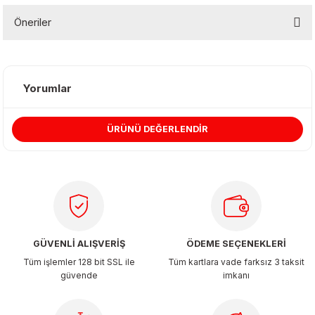
Öneriler
Bu ürünün fiyat bilgisi, resim, ürün açıklamalarında ve diğer
konularda yetersiz gördüğünüz noktaları öneri formunu kullanarak
tarafımıza iletebilirsiniz.
Yorumlar
Görüş ve önerileriniz için teşekkür ederiz.
ÜRÜNÜ DEĞERLENDİR
Ürün resmi kalitesiz, bozuk veya görüntülenemiyor.
Ürün açıklamasında eksik bilgiler bulunuyor.
Ürün bilgilerinde hatalar bulunuyor.
Ürün fiyatı diğer sitelerden daha pahalı.
Bu ürüne benzer farklı alternatifler olmalı.
GÜVENLİ ALIŞVERİŞ
ÖDEME SEÇENEKLERİ
Tüm işlemler 128 bit SSL ile
Tüm kartlara vade farksız 3 taksit
güvende
imkanı
Gönder