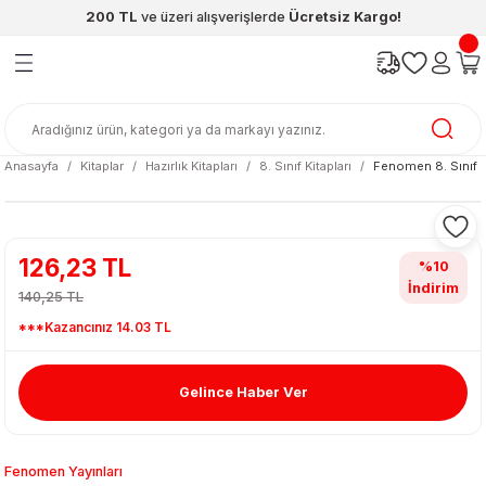
200 TL
ve üzeri alışverişlerde
Ücretsiz Kargo!
Geri Dön
Geri Dön
Geri Dön
Geri Dön
Geri Dön
Geri Dön
ünleri
şya
cak / Kutu Oyunlar
eleri
rünler
ı
reçleri
diye
leri
enleri
Anasayfa
Kitaplar
Hazırlık Kitapları
8. Sınıf Kitapları
Fenomen 8. Sınıf F
at Kitapları
emeleri
meleri
126,23 TL
%10
İndirim
140,25 TL
***Kazancınız 14.03 TL
Gelince Haber Ver
ası & Matara
 Küre
ri
Fenomen Yayınları