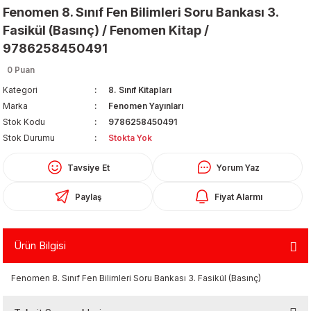
Fenomen 8. Sınıf Fen Bilimleri Soru Bankası 3.
Fasikül (Basınç) / Fenomen Kitap /
9786258450491
0 Puan
Kategori
8. Sınıf Kitapları
Marka
Fenomen Yayınları
Organizerler
Stok Kodu
9786258450491
Stok Durumu
Stokta Yok
Tavsiye Et
Yorum Yaz
Paylaş
Fiyat Alarmı
Ürün Bilgisi
aş
Fenomen 8. Sınıf Fen Bilimleri Soru Bankası 3. Fasikül (Basınç)
 - Dolma Kalem - Pilot Kalemler