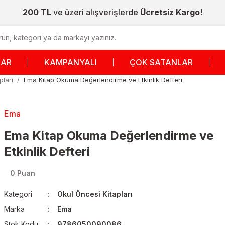
200 TL
ve üzeri alışverişlerde
Ücretsiz Kargo!
LAR
KAMPANYALI
ÇOK SATANLAR
pları
Ema Kitap Okuma Değerlendirme ve Etkinlik Defteri
Ema
Ema Kitap Okuma Değerlendirme ve
Etkinlik Defteri
0 Puan
Kategori
Okul Öncesi Kitapları
Marka
Ema
Stok Kodu
9786050090086