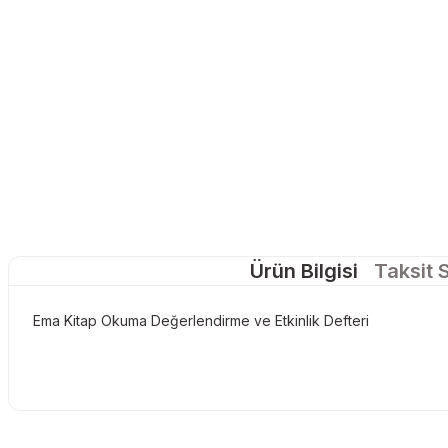
Ürün Bilgisi
Taksit 
Ema Kitap Okuma Değerlendirme ve Etkinlik Defteri
Bu ürünün fiyat bilgisi, resim, ürün açıklamalarında ve diğer konu