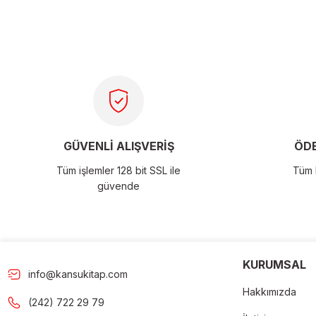
tarafımıza iletebilirsiniz.
Görüş ve önerileriniz için teşekkür ederiz.
Ürün resmi kalitesiz, bozuk veya görüntülenemiyor.
Ürün açıklamasında eksik bilgiler bulunuyor.
Ürün bilgilerinde hatalar bulunuyor.
Ürün fiyatı diğer sitelerden daha pahalı.
GÜVENLİ ALIŞVERİŞ
ÖDE
Bu ürüne benzer farklı alternatifler olmalı.
Tüm işlemler 128 bit SSL ile
Tüm k
güvende
Gön
KURUMSAL
info@kansukitap.com
Hakkımızda
(242) 722 29 79