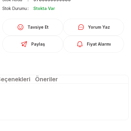
Stok Durumu
Stokta Var
Tavsiye Et
Yorum Yaz
Paylaş
Fiyat Alarmı
Seçenekleri
Öneriler
larda yetersiz gördüğünüz noktaları öneri formunu kullanarak