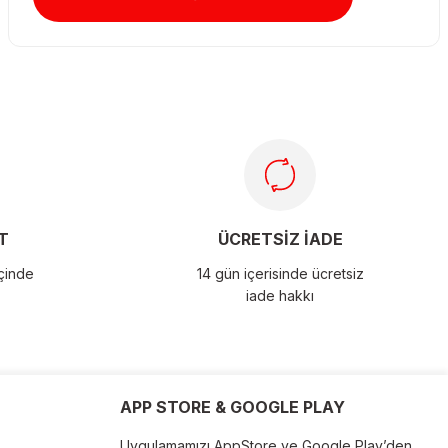
T
ÜCRETSİZ İADE
içinde
14 gün içerisinde ücretsiz
iade hakkı
APP STORE & GOOGLE PLAY
Uygulamamızı AppStore ve Google Play’den