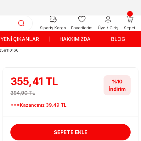
Sipariş Kargo
Favorilerim
Üye / Giriş
Sepet
YENİ ÇIKANLAR
HAKKIMIZDA
BLOG
6258110166
355,41 TL
%10
İndirim
394,90 TL
***Kazancınız 39.49 TL
SEPETE EKLE