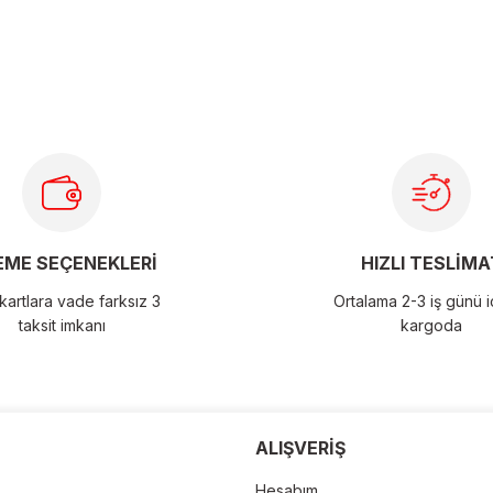
larda yetersiz gördüğünüz noktaları öneri formunu kullanarak
ME SEÇENEKLERİ
HIZLI TESLİMA
artlara vade farksız 3
Ortalama 2-3 iş günü 
taksit imkanı
kargoda
der
ALIŞVERİŞ
Hesabım