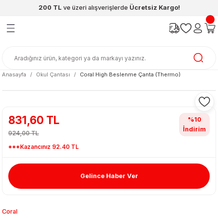
200 TL
ve üzeri alışverişlerde
Ücretsiz Kargo!
Geri Dön
Geri Dön
Geri Dön
Geri Dön
Geri Dön
Geri Dön
ünleri
şya
cak / Kutu Oyunlar
eleri
rünler
ı
reçleri
diye
leri
enleri
Anasayfa
Okul Çantası
Coral High Beslenme Çanta (Thermo)
at Kitapları
emeleri
meleri
831,60 TL
%10
İndirim
924,00 TL
***Kazancınız 92.40 TL
Gelince Haber Ver
ası & Matara
 Küre
ri
Coral