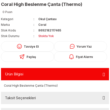
Coral High Beslenme Çanta (Thermo)
0 Puan
Kategori
Okul Çantası
Marka
Coral
Stok Kodu
8692182117465
Stok Durumu
Stokta Yok
Organizerler
Tavsiye Et
Yorum Yaz
Paylaş
Fiyat Alarmı
Ürün Bilgisi
Coral High Beslenme Çanta (Thermo)
aş
Taksit Seçenekleri
 - Dolma Kalem - Pilot Kalemler