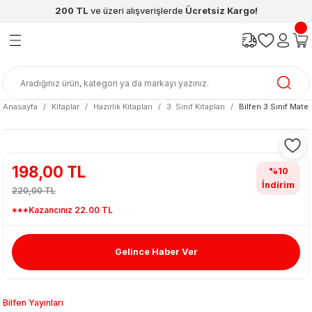
200 TL
ve üzeri alışverişlerde
Ücretsiz Kargo!
Geri Dön
Geri Dön
Geri Dön
Geri Dön
Geri Dön
Geri Dön
ünleri
şya
cak / Kutu Oyunlar
eleri
rünler
ı
reçleri
diye
leri
enleri
Anasayfa
Kitaplar
Hazırlık Kitapları
3. Sınıf Kitapları
Bilfen 3 Sınıf Mat
at Kitapları
emeleri
meleri
198,00 TL
%10
İndirim
220,00 TL
***Kazancınız 22.00 TL
Gelince Haber Ver
ası & Matara
 Küre
ri
Bilfen Yayınları