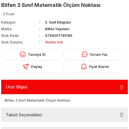
Bilfen 3 Sınıf Matematik Ölçüm Noktası
0 Puan
Kategori
3. Sınıf Kitapları
Marka
Bilfen Yayınları
Stok Kodu
9786051785165
Stok Durumu
Stokta Yok
Organizerler
Tavsiye Et
Yorum Yaz
Paylaş
Fiyat Alarmı
Ürün Bilgisi
Bilfen 3 Sınıf Matematik Ölçüm Noktası
aş
Taksit Seçenekleri
 - Dolma Kalem - Pilot Kalemler