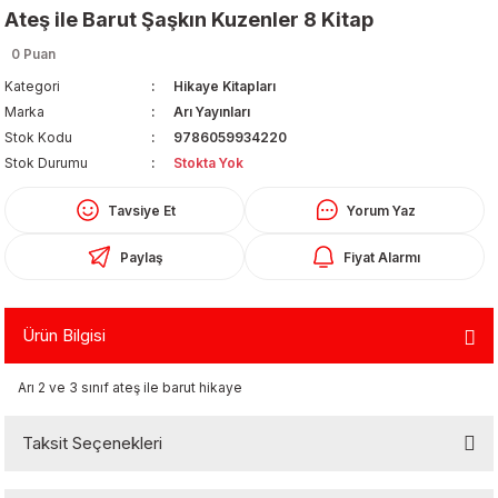
Ateş ile Barut Şaşkın Kuzenler 8 Kitap
0 Puan
Kategori
Hikaye Kitapları
Marka
Arı Yayınları
Stok Kodu
9786059934220
Stok Durumu
Stokta Yok
Organizerler
Tavsiye Et
Yorum Yaz
Paylaş
Fiyat Alarmı
Ürün Bilgisi
Arı 2 ve 3 sınıf ateş ile barut hikaye
aş
Taksit Seçenekleri
 - Dolma Kalem - Pilot Kalemler