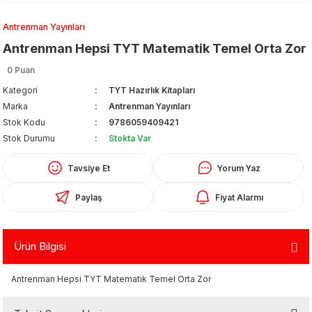
Antrenman Yayınları
Antrenman Hepsi TYT Matematik Temel Orta Zor
0 Puan
Kategori
TYT Hazırlık Kitapları
Marka
Antrenman Yayınları
Organizerler
Stok Kodu
9786059409421
Stok Durumu
Stokta Var
Tavsiye Et
Yorum Yaz
Paylaş
Fiyat Alarmı
Ürün Bilgisi
aş
Antrenman Hepsi TYT Matematik Temel Orta Zor
 - Dolma Kalem - Pilot Kalemler