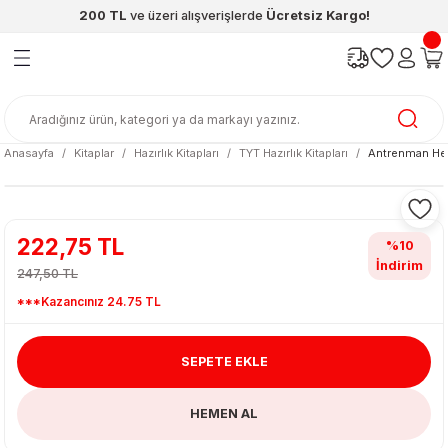
200 TL
ve üzeri alışverişlerde
Ücretsiz Kargo!
Geri Dön
Geri Dön
Geri Dön
Geri Dön
Geri Dön
Geri Dön
ünleri
şya
cak / Kutu Oyunlar
eleri
rünler
ı
reçleri
diye
leri
enleri
Anasayfa
Kitaplar
Hazırlık Kitapları
TYT Hazırlık Kitapları
Antrenman Hep
at Kitapları
emeleri
meleri
222,75 TL
%10
İndirim
247,50 TL
***Kazancınız 24.75 TL
SEPETE EKLE
ası & Matara
HEMEN AL
 Küre
ri