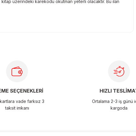
kitap üzerindeki karekodu okutman yeterli olacaktır. Bu ilan
larda yetersiz gördüğünüz noktaları öneri formunu kullanarak
ME SEÇENEKLERİ
HIZLI TESLİMA
artlara vade farksız 3
Ortalama 2-3 iş günü 
taksit imkanı
kargoda