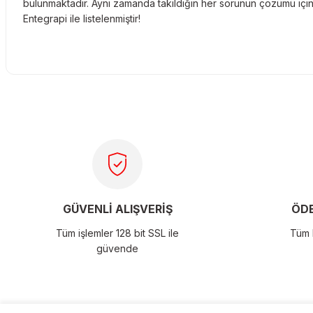
bulunmaktadır. Aynı zamanda takıldığın her sorunun çözümü için 
Entegrapi ile listelenmiştir!
Bu ürünün fiyat bilgisi, resim, ürün açıklamalarında ve diğer konu
tarafımıza iletebilirsiniz.
Görüş ve önerileriniz için teşekkür ederiz.
Ürün resmi kalitesiz, bozuk veya görüntülenemiyor.
Ürün açıklamasında eksik bilgiler bulunuyor.
GÜVENLİ ALIŞVERİŞ
ÖDE
Ürün bilgilerinde hatalar bulunuyor.
Tüm işlemler 128 bit SSL ile
Tüm k
Ürün fiyatı diğer sitelerden daha pahalı.
güvende
Bu ürüne benzer farklı alternatifler olmalı.