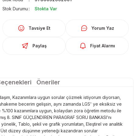
Stok Durumu
Stokta Var
Tavsiye Et
Yorum Yaz
Paylaş
Fiyat Alarmı
Seçenekleri
Öneriler
ım, Kazanımlara uygun sorular çözmek istiyorum diyorsan,
muhakeme becerim gelişsin, aynı zamanda LGS' ye eksiksiz ve
e %100 kazanımlara uygun, kolaydan zora öğretim metodu ile
ırlanmış 8. SINIF GÜÇLENDİREN PARAGRAF SORU BANKASI’nı
yönelik, Tablo, şekil ve grafik yorumlatan, Eleştirel ve analitik
, Üst düzey düşünme yeteneği kazandıran sorular