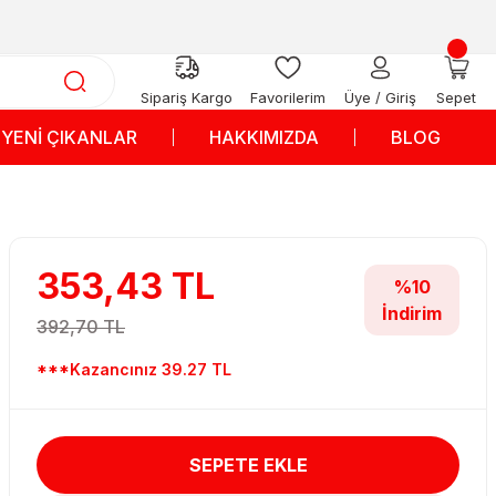
Sipariş Kargo
Favorilerim
Üye / Giriş
Sepet
YENİ ÇIKANLAR
HAKKIMIZDA
BLOG
353,43 TL
%10
İndirim
392,70 TL
***Kazancınız 39.27 TL
SEPETE EKLE