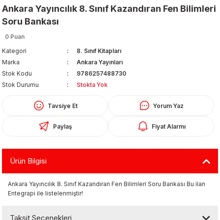
Ankara Yayıncılık 8. Sınıf Kazandıran Fen Bilimleri
Soru Bankası
0 Puan
Kategori
8. Sınıf Kitapları
Marka
Ankara Yayınları
Stok Kodu
9786257488730
Organizerler
Stok Durumu
Stokta Yok
Tavsiye Et
Yorum Yaz
Paylaş
Fiyat Alarmı
Ürün Bilgisi
aş
Ankara Yayıncılık 8. Sınıf Kazandıran Fen Bilimleri Soru Bankası Bu ilan
Entegrapi ile listelenmiştir!
 - Dolma Kalem - Pilot Kalemler
Taksit Seçenekleri