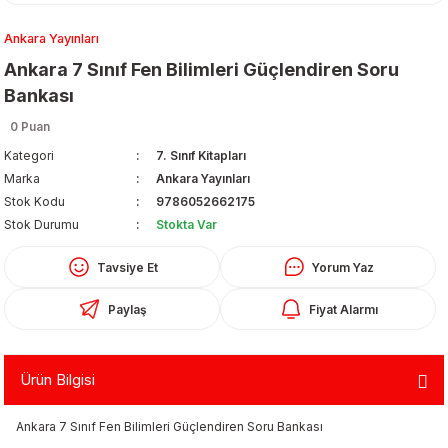
Ankara Yayınları
Ankara 7 Sınıf Fen Bilimleri Güçlendiren Soru
Bankası
0 Puan
Kategori
7. Sınıf Kitapları
Organizerler
Marka
Ankara Yayınları
Stok Kodu
9786052662175
Stok Durumu
Stokta Var
Tavsiye Et
Yorum Yaz
Paylaş
Fiyat Alarmı
aş
Ürün Bilgisi
 - Dolma Kalem - Pilot Kalemler
Ankara 7 Sınıf Fen Bilimleri Güçlendiren Soru Bankası