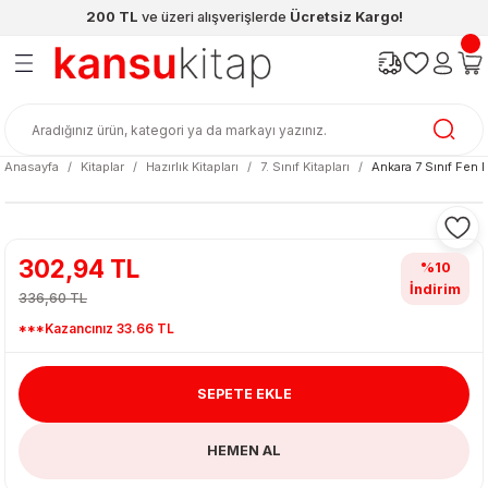
200 TL
ve üzeri alışverişlerde
Ücretsiz Kargo!
Geri Dön
Geri Dön
Geri Dön
Geri Dön
Geri Dön
Geri Dön
ünleri
şya
cak / Kutu Oyunlar
eleri
rünler
ı
reçleri
diye
leri
enleri
Anasayfa
Kitaplar
Hazırlık Kitapları
7. Sınıf Kitapları
Ankara 7 Sınıf Fen 
at Kitapları
emeleri
meleri
302,94 TL
%10
İndirim
336,60 TL
***Kazancınız 33.66 TL
SEPETE EKLE
ası & Matara
HEMEN AL
 Küre
ri