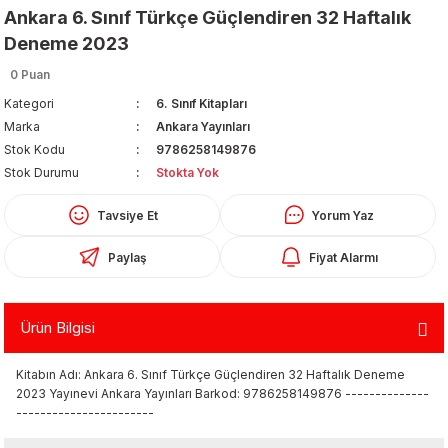
Ankara 6. Sınıf Türkçe Güçlendiren 32 Haftalık
Deneme 2023
0 Puan
Kategori
6. Sınıf Kitapları
Marka
Ankara Yayınları
Stok Kodu
9786258149876
Organizerler
Stok Durumu
Stokta Yok
Tavsiye Et
Yorum Yaz
Paylaş
Fiyat Alarmı
Ürün Bilgisi
aş
Kitabın Adı: Ankara 6. Sınıf Türkçe Güçlendiren 32 Haftalık Deneme
2023 Yayınevi Ankara Yayınları Barkod: 9786258149876 --------------
-----------------------
 - Dolma Kalem - Pilot Kalemler