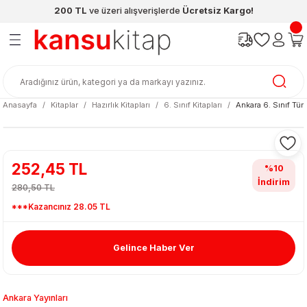
200 TL
ve üzeri alışverişlerde
Ücretsiz Kargo!
Geri Dön
Geri Dön
Geri Dön
Geri Dön
Geri Dön
Geri Dön
ünleri
şya
cak / Kutu Oyunlar
eleri
rünler
ı
reçleri
diye
leri
enleri
Anasayfa
Kitaplar
Hazırlık Kitapları
6. Sınıf Kitapları
Ankara 6. Sınıf Tü
at Kitapları
emeleri
meleri
252,45 TL
%10
İndirim
280,50 TL
***Kazancınız 28.05 TL
Gelince Haber Ver
ası & Matara
 Küre
ri
Ankara Yayınları