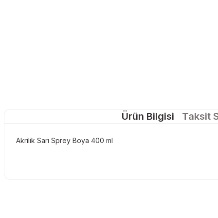
Ürün Bilgisi
Taksit 
Akrilik Sarı Sprey Boya 400 ml
Bu ürünün fiyat bilgisi, resim, ürün açıklamalarında ve diğer konu
tarafımıza iletebilirsiniz.
Görüş ve önerileriniz için teşekkür ederiz.