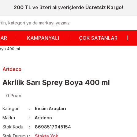
200 TL
ve üzeri alışverişlerde
Ücretsiz Kargo!
LAR
KAMPANYALI
ÇOK SATANLAR
Boya 400 ml
Artdeco
Akrilik Sarı Sprey Boya 400 ml
0 Puan
Kategori
Resim Araçları
Marka
Artdeco
Stok Kodu
8698517945154
Stok Durumu
Stokta Yok