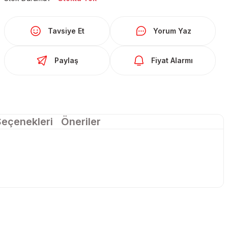
Tavsiye Et
Yorum Yaz
Paylaş
Fiyat Alarmı
Seçenekleri
Öneriler
larda yetersiz gördüğünüz noktaları öneri formunu kullanarak