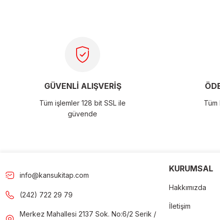
Ürün resmi kalitesiz, bozuk veya görüntülenemiyor.
Ürün açıklamasında eksik bilgiler bulunuyor.
Ürün bilgilerinde hatalar bulunuyor.
Ürün fiyatı diğer sitelerden daha pahalı.
GÜVENLİ ALIŞVERİŞ
ÖDE
Bu ürüne benzer farklı alternatifler olmalı.
Tüm işlemler 128 bit SSL ile
Tüm k
güvende
Gön
KURUMSAL
info@kansukitap.com
Hakkımızda
(242) 722 29 79
İletişim
Merkez Mahallesi 2137 Sok. No:6/2 Serik /