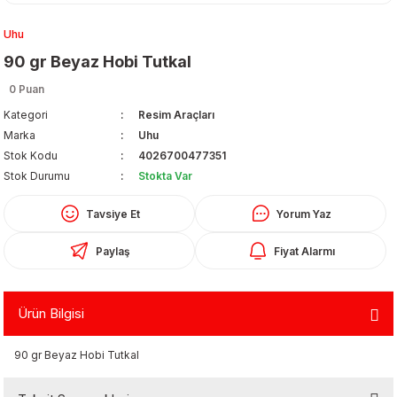
Uhu
90 gr Beyaz Hobi Tutkal
0 Puan
Kategori
Resim Araçları
Marka
Uhu
Organizerler
Stok Kodu
4026700477351
Stok Durumu
Stokta Var
Tavsiye Et
Yorum Yaz
Paylaş
Fiyat Alarmı
Ürün Bilgisi
aş
90 gr Beyaz Hobi Tutkal
 - Dolma Kalem - Pilot Kalemler