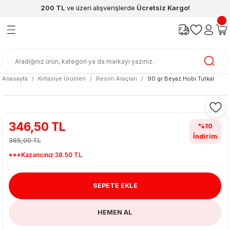
200 TL
ve üzeri alışverişlerde
Ücretsiz Kargo!
Geri Dön
Geri Dön
Geri Dön
Geri Dön
Geri Dön
Geri Dön
ünleri
şya
cak / Kutu Oyunlar
eleri
rünler
ı
reçleri
diye
leri
enleri
Anasayfa
Kırtasiye Ürünleri
Resim Araçları
90 gr Beyaz Hobi Tutkal
at Kitapları
emeleri
meleri
346,50 TL
%10
İndirim
385,00 TL
***Kazancınız 38.50 TL
SEPETE EKLE
ası & Matara
HEMEN AL
 Küre
ri