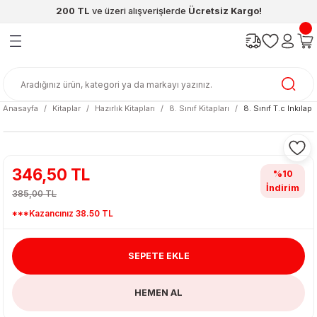
200 TL
ve üzeri alışverişlerde
Ücretsiz Kargo!
Geri Dön
Geri Dön
Geri Dön
Geri Dön
Geri Dön
Geri Dön
ünleri
şya
cak / Kutu Oyunlar
eleri
rünler
ı
reçleri
diye
leri
enleri
Anasayfa
Kitaplar
Hazırlık Kitapları
8. Sınıf Kitapları
8. Sınıf T.c Inkılap
at Kitapları
emeleri
meleri
346,50 TL
%10
İndirim
385,00 TL
***Kazancınız 38.50 TL
SEPETE EKLE
ası & Matara
HEMEN AL
 Küre
ri