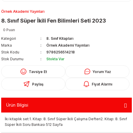
Örnek Akademi Yayınları
8. Sınıf Süper İkili Fen Bilimleri Seti 2023
0 Puan
Kategori
8. Sınıf Kitapları
Marka
Örnek Akademi Yayınları
Organizerler
Stok Kodu
9786256514218
Stok Durumu
Stokta Var
Tavsiye Et
Yorum Yaz
Paylaş
Fiyat Alarmı
Ürün Bilgisi
aş
İki kitaplık set:1. Kitap: 8. Sınıf Süper İkili Çalışma Defteri2. Kitap: 8. Sınıf
 - Dolma Kalem - Pilot Kalemler
Süper İkili Soru Bankası 512 Sayfa