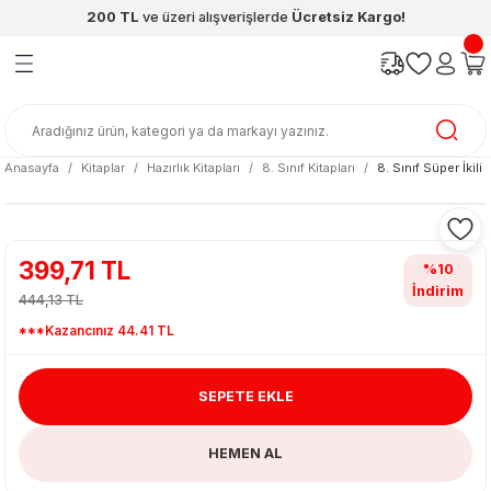
200 TL
ve üzeri alışverişlerde
Ücretsiz Kargo!
Geri Dön
Geri Dön
Geri Dön
Geri Dön
Geri Dön
Geri Dön
ünleri
şya
cak / Kutu Oyunlar
eleri
rünler
ı
reçleri
diye
leri
enleri
Anasayfa
Kitaplar
Hazırlık Kitapları
8. Sınıf Kitapları
8. Sınıf Süper İkili
at Kitapları
emeleri
meleri
399,71 TL
%10
İndirim
444,13 TL
***Kazancınız 44.41 TL
SEPETE EKLE
ası & Matara
HEMEN AL
 Küre
ri