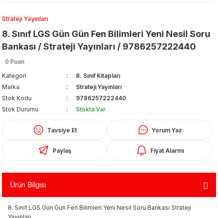
Strateji Yayınları
8. Sınıf LGS Gün Gün Fen Bilimleri Yeni Nesil Soru
Bankası / Strateji Yayınları / 9786257222440
0 Puan
Kategori
8. Sınıf Kitapları
Organizerler
Marka
Strateji Yayınları
Stok Kodu
9786257222440
Stok Durumu
Stokta Var
Tavsiye Et
Yorum Yaz
Paylaş
Fiyat Alarmı
aş
Ürün Bilgisi
 - Dolma Kalem - Pilot Kalemler
8. Sınıf LGS Gün Gün Fen Bilimleri Yeni Nesil Soru Bankası Strateji
Yayınları