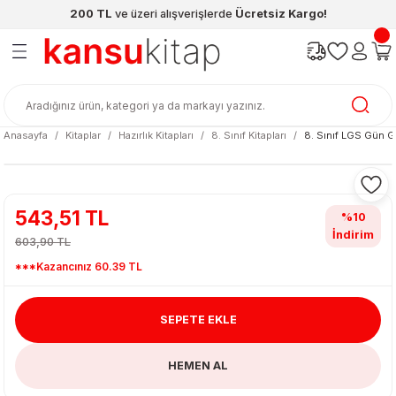
200 TL
ve üzeri alışverişlerde
Ücretsiz Kargo!
Geri Dön
Geri Dön
Geri Dön
Geri Dön
Geri Dön
Geri Dön
ünleri
şya
cak / Kutu Oyunlar
eleri
rünler
ı
reçleri
diye
leri
enleri
Anasayfa
Kitaplar
Hazırlık Kitapları
8. Sınıf Kitapları
8. Sınıf LGS Gün G
at Kitapları
emeleri
meleri
543,51 TL
%10
İndirim
603,90 TL
***Kazancınız 60.39 TL
SEPETE EKLE
ası & Matara
HEMEN AL
 Küre
ri