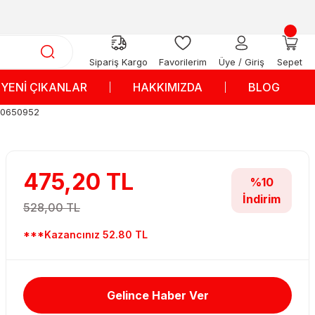
Sipariş Kargo
Favorilerim
Üye / Giriş
Sepet
YENİ ÇIKANLAR
HAKKIMIZDA
BLOG
6050650952
475,20 TL
%10
İndirim
528,00 TL
***Kazancınız 52.80 TL
Gelince Haber Ver