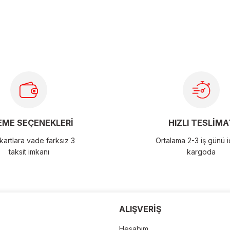
larda yetersiz gördüğünüz noktaları öneri formunu kullanarak
ME SEÇENEKLERİ
HIZLI TESLİMA
artlara vade farksız 3
Ortalama 2-3 iş günü 
taksit imkanı
kargoda
der
ALIŞVERİŞ
Hesabım