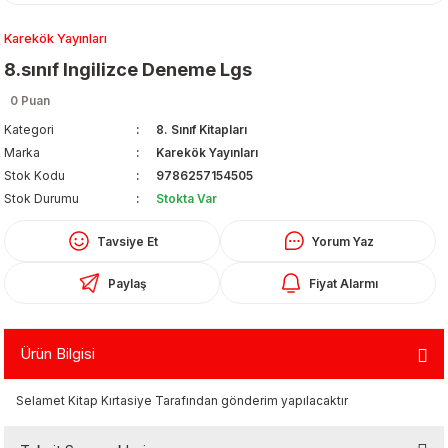
Karekök Yayınları
8.sınıf Ingilizce Deneme Lgs
0 Puan
Kategori
8. Sınıf Kitapları
Marka
Karekök Yayınları
Organizerler
Stok Kodu
9786257154505
Stok Durumu
Stokta Var
Tavsiye Et
Yorum Yaz
Paylaş
Fiyat Alarmı
Ürün Bilgisi
aş
Selamet Kitap Kırtasiye Tarafından gönderim yapılacaktır
 - Dolma Kalem - Pilot Kalemler