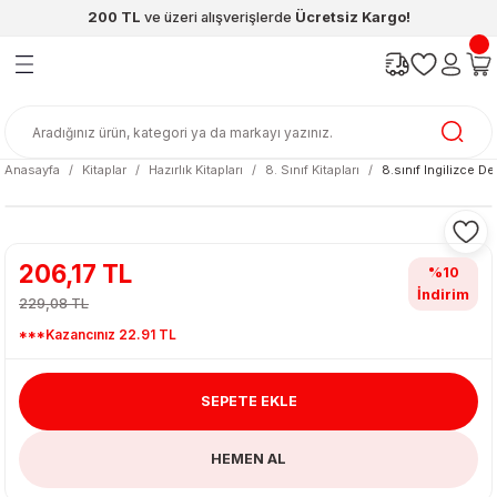
200 TL
ve üzeri alışverişlerde
Ücretsiz Kargo!
Geri Dön
Geri Dön
Geri Dön
Geri Dön
Geri Dön
Geri Dön
ünleri
şya
cak / Kutu Oyunlar
eleri
rünler
ı
reçleri
diye
leri
enleri
Anasayfa
Kitaplar
Hazırlık Kitapları
8. Sınıf Kitapları
8.sınıf Ingilizce 
at Kitapları
emeleri
meleri
206,17 TL
%10
İndirim
229,08 TL
***Kazancınız 22.91 TL
SEPETE EKLE
ası & Matara
HEMEN AL
 Küre
ri