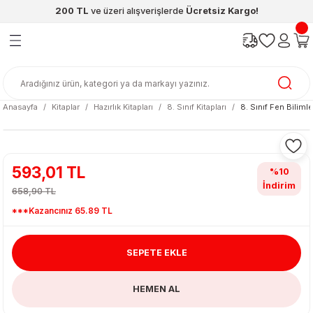
200 TL
ve üzeri alışverişlerde
Ücretsiz Kargo!
Geri Dön
Geri Dön
Geri Dön
Geri Dön
Geri Dön
Geri Dön
ünleri
şya
cak / Kutu Oyunlar
eleri
rünler
ı
reçleri
diye
leri
enleri
Anasayfa
Kitaplar
Hazırlık Kitapları
8. Sınıf Kitapları
8. Sınıf Fen Bilimle
at Kitapları
emeleri
meleri
593,01 TL
%10
İndirim
658,90 TL
***Kazancınız 65.89 TL
SEPETE EKLE
ası & Matara
HEMEN AL
 Küre
ri