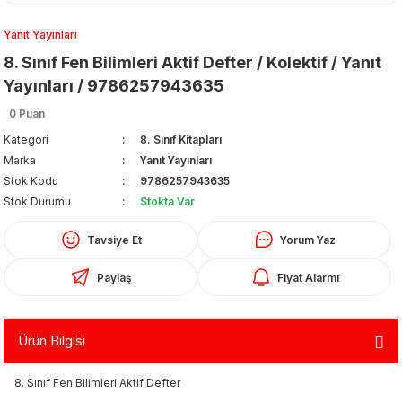
Yanıt Yayınları
8. Sınıf Fen Bilimleri Aktif Defter / Kolektif / Yanıt
Yayınları / 9786257943635
0 Puan
Kategori
8. Sınıf Kitapları
Organizerler
Marka
Yanıt Yayınları
Stok Kodu
9786257943635
Stok Durumu
Stokta Var
Tavsiye Et
Yorum Yaz
Paylaş
Fiyat Alarmı
aş
Ürün Bilgisi
 - Dolma Kalem - Pilot Kalemler
8. Sınıf Fen Bilimleri Aktif Defter