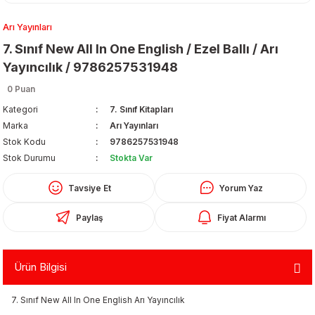
Arı Yayınları
7. Sınıf New All In One English / Ezel Ballı / Arı
Yayıncılık / 9786257531948
0 Puan
Kategori
7. Sınıf Kitapları
Organizerler
Marka
Arı Yayınları
Stok Kodu
9786257531948
Stok Durumu
Stokta Var
Tavsiye Et
Yorum Yaz
Paylaş
Fiyat Alarmı
aş
Ürün Bilgisi
 - Dolma Kalem - Pilot Kalemler
7. Sınıf New All In One English Arı Yayıncılık