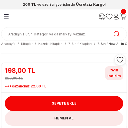
200 TL
ve üzeri alışverişlerde
Ücretsiz Kargo!
Geri Dön
Geri Dön
Geri Dön
Geri Dön
Geri Dön
Geri Dön
ünleri
şya
cak / Kutu Oyunlar
eleri
rünler
ı
reçleri
diye
leri
enleri
Anasayfa
Kitaplar
Hazırlık Kitapları
7. Sınıf Kitapları
7. Sınıf New All In 
at Kitapları
emeleri
meleri
198,00 TL
%10
İndirim
220,00 TL
***Kazancınız 22.00 TL
SEPETE EKLE
ası & Matara
HEMEN AL
 Küre
ri