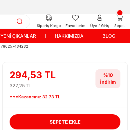
Sipariş Kargo
Favorilerim
Üye / Giriş
Sepet
YENİ ÇIKANLAR
HAKKIMIZDA
BLOG
 / 9786257434232
294,53 TL
%10
İndirim
327,25 TL
***Kazancınız 32.73 TL
SEPETE EKLE