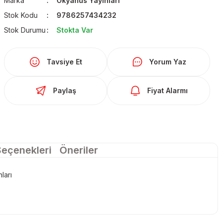
Marka
Okyanus Yayınları
Stok Kodu
9786257434232
Stok Durumu
Stokta Var
Tavsiye Et
Yorum Yaz
Paylaş
Fiyat Alarmı
Seçenekleri
Öneriler
ları