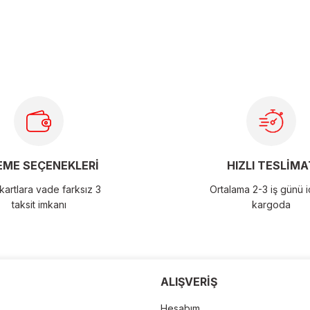
larda yetersiz gördüğünüz noktaları öneri formunu kullanarak
ME SEÇENEKLERİ
HIZLI TESLİMA
artlara vade farksız 3
Ortalama 2-3 iş günü 
taksit imkanı
kargoda
der
ALIŞVERİŞ
Hesabım