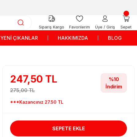
Sipariş Kargo
Favorilerim
Üye / Giriş
Sepet
YENİ ÇIKANLAR
HAKKIMIZDA
BLOG
247,50 TL
%10
İndirim
275,00 TL
***Kazancınız 27.50 TL
SEPETE EKLE