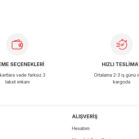
larda yetersiz gördüğünüz noktaları öneri formunu kullanarak
ME SEÇENEKLERİ
HIZLI TESLİMA
artlara vade farksız 3
Ortalama 2-3 iş günü 
taksit imkanı
kargoda
der
ALIŞVERİŞ
Hesabım