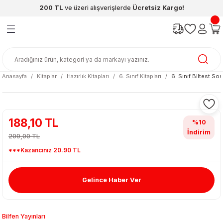
200 TL
ve üzeri alışverişlerde
Ücretsiz Kargo!
Geri Dön
Geri Dön
Geri Dön
Geri Dön
Geri Dön
Geri Dön
ünleri
şya
cak / Kutu Oyunlar
eleri
rünler
ı
reçleri
diye
leri
enleri
Anasayfa
Kitaplar
Hazırlık Kitapları
6. Sınıf Kitapları
6. Sınıf Biltest So
at Kitapları
emeleri
meleri
188,10 TL
%10
İndirim
209,00 TL
***Kazancınız 20.90 TL
Gelince Haber Ver
ası & Matara
 Küre
ri
Bilfen Yayınları