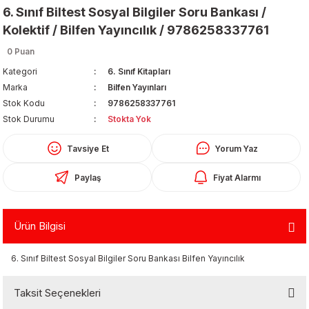
6. Sınıf Biltest Sosyal Bilgiler Soru Bankası /
Kolektif / Bilfen Yayıncılık / 9786258337761
0 Puan
Kategori
6. Sınıf Kitapları
Marka
Bilfen Yayınları
Stok Kodu
9786258337761
Organizerler
Stok Durumu
Stokta Yok
Tavsiye Et
Yorum Yaz
Paylaş
Fiyat Alarmı
Ürün Bilgisi
aş
6. Sınıf Biltest Sosyal Bilgiler Soru Bankası Bilfen Yayıncılık
 - Dolma Kalem - Pilot Kalemler
Taksit Seçenekleri