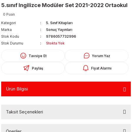
5.sınıf Ingilizce Modüler Set 2021-2022 Ortaokul
0 Puan
Kategori
5. Sınıf Kitapları
Marka
Sonuç Yayınları
Stok Kodu
9786057732996
Stok Durumu
Stokta Yok
Organizerler
Tavsiye Et
Yorum Yaz
Paylaş
Fiyat Alarmı
Ürün Bilgisi
aş
Taksit Seçenekleri
 - Dolma Kalem - Pilot Kalemler
Öneriler