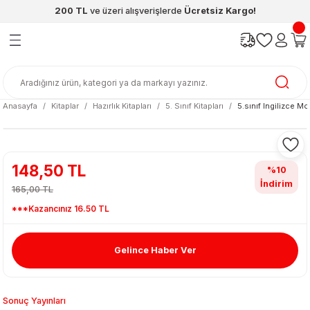
200 TL
ve üzeri alışverişlerde
Ücretsiz Kargo!
Geri Dön
Geri Dön
Geri Dön
Geri Dön
Geri Dön
Geri Dön
ünleri
şya
cak / Kutu Oyunlar
eleri
rünler
ı
reçleri
diye
leri
enleri
Anasayfa
Kitaplar
Hazırlık Kitapları
5. Sınıf Kitapları
5.sınıf Ingilizce 
at Kitapları
emeleri
meleri
148,50 TL
%10
İndirim
165,00 TL
***Kazancınız 16.50 TL
Gelince Haber Ver
ası & Matara
 Küre
ri
Sonuç Yayınları