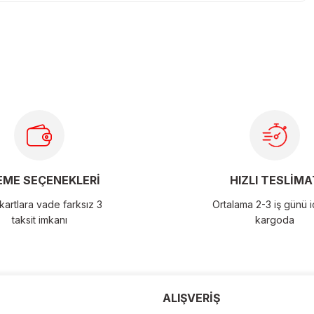
larda yetersiz gördüğünüz noktaları öneri formunu kullanarak
ME SEÇENEKLERİ
HIZLI TESLİMA
artlara vade farksız 3
Ortalama 2-3 iş günü 
taksit imkanı
kargoda
der
ALIŞVERİŞ