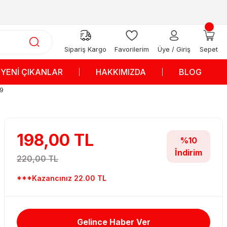
Sipariş Kargo
Favorilerim
Üye / Giriş
Sepet
YENİ ÇIKANLAR
HAKKIMIZDA
BLOG
39
198,00 TL
%10
İndirim
220,00 TL
***Kazancınız 22.00 TL
Gelince Haber Ver