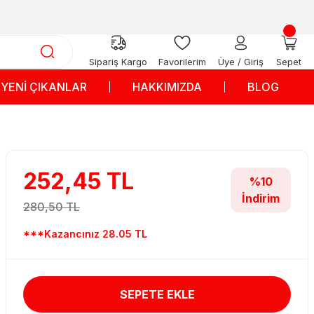
Sipariş Kargo
Favorilerim
Üye / Giriş
Sepet
YENİ ÇIKANLAR
HAKKIMIZDA
BLOG
252,45 TL
%10
İndirim
280,50 TL
***Kazancınız 28.05 TL
SEPETE EKLE