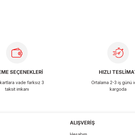
larda yetersiz gördüğünüz noktaları öneri formunu kullanarak
ME SEÇENEKLERİ
HIZLI TESLİMA
artlara vade farksız 3
Ortalama 2-3 iş günü 
taksit imkanı
kargoda
der
ALIŞVERİŞ
Hesabım