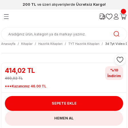
200 TL
ve üzeri alışverişlerde
Ücretsiz Kargo!
Geri Dön
Geri Dön
Geri Dön
Geri Dön
Geri Dön
Geri Dön
ünleri
şya
cak / Kutu Oyunlar
eleri
rünler
ı
reçleri
diye
leri
enleri
Anasayfa
Kitaplar
Hazırlık Kitapları
TYT Hazırlık Kitapları
3d Tyt Video 
at Kitapları
emeleri
meleri
414,02 TL
%10
İndirim
460,02 TL
***Kazancınız 46.00 TL
SEPETE EKLE
ası & Matara
HEMEN AL
 Küre
ri