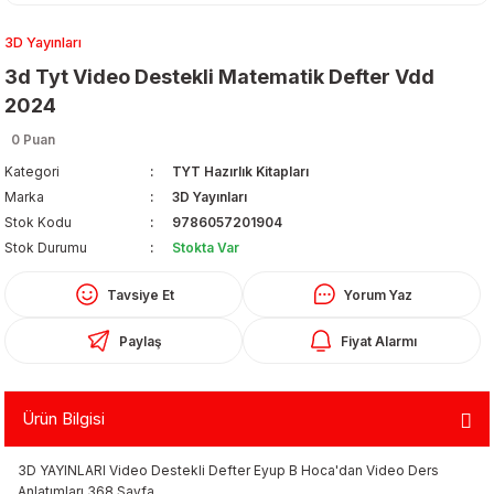
3D Yayınları
3d Tyt Video Destekli Matematik Defter Vdd
2024
0 Puan
Kategori
TYT Hazırlık Kitapları
Organizerler
Marka
3D Yayınları
Stok Kodu
9786057201904
Stok Durumu
Stokta Var
Tavsiye Et
Yorum Yaz
Paylaş
Fiyat Alarmı
aş
Ürün Bilgisi
 - Dolma Kalem - Pilot Kalemler
3D YAYINLARI Video Destekli Defter Eyup B Hoca'dan Video Ders
Anlatımları 368 Sayfa