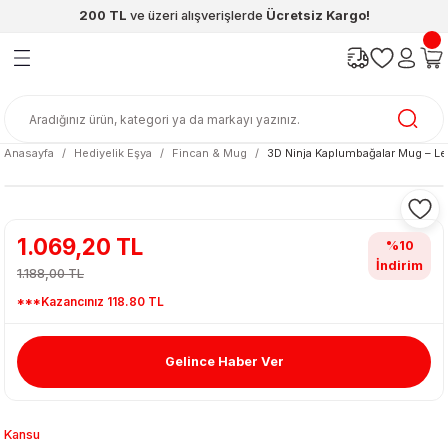
200 TL
ve üzeri alışverişlerde
Ücretsiz Kargo!
Geri Dön
Geri Dön
Geri Dön
Geri Dön
Geri Dön
Geri Dön
ünleri
şya
cak / Kutu Oyunlar
eleri
rünler
ı
reçleri
diye
leri
enleri
Anasayfa
Hediyelik Eşya
Fincan & Mug
3D Ninja Kaplumbağalar Mug – L
at Kitapları
emeleri
meleri
1.069,20 TL
%10
İndirim
1.188,00 TL
***Kazancınız 118.80 TL
Gelince Haber Ver
ası & Matara
 Küre
ri
Kansu