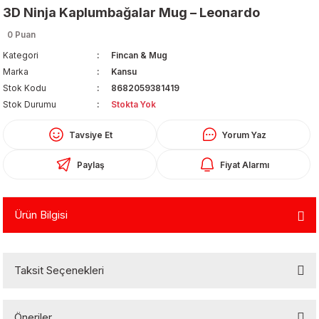
3D Ninja Kaplumbağalar Mug – Leonardo
0 Puan
Kategori
Fincan & Mug
Marka
Kansu
Stok Kodu
8682059381419
Stok Durumu
Stokta Yok
Organizerler
Tavsiye Et
Yorum Yaz
Paylaş
Fiyat Alarmı
Ürün Bilgisi
aş
Taksit Seçenekleri
 - Dolma Kalem - Pilot Kalemler
Öneriler