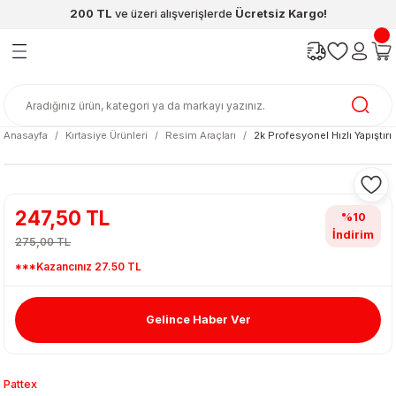
200 TL
ve üzeri alışverişlerde
Ücretsiz Kargo!
Geri Dön
Geri Dön
Geri Dön
Geri Dön
Geri Dön
Geri Dön
ünleri
şya
cak / Kutu Oyunlar
eleri
rünler
ı
reçleri
diye
leri
enleri
Anasayfa
Kırtasiye Ürünleri
Resim Araçları
2k Profesyonel Hızlı Yapıştır
at Kitapları
emeleri
meleri
247,50 TL
%10
İndirim
275,00 TL
***Kazancınız 27.50 TL
Gelince Haber Ver
ası & Matara
 Küre
ri
Pattex