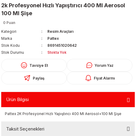
2k Profesyonel Hızlı Yapıştırıcı 400 Ml Aerosol
100 Ml Şişe
0 Puan
Kategori
Resim Araçları
Marka
Pattex
Stok Kodu
8691451020642
Organizerler
Stok Durumu
Stokta Yok
Tavsiye Et
Yorum Yaz
Paylaş
Fiyat Alarmı
Ürün Bilgisi
aş
Pattex 2K Profesyonel Hızlı Yapıştırıcı 400 Ml Aerosol+100 Ml Şişe
 - Dolma Kalem - Pilot Kalemler
Taksit Seçenekleri