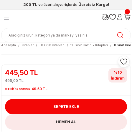
200 TL
ve üzeri alışverişlerde
Ücretsiz Kargo!
Geri Dön
Geri Dön
Geri Dön
Geri Dön
Geri Dön
Geri Dön
ünleri
şya
cak / Kutu Oyunlar
eleri
rünler
ı
reçleri
diye
leri
enleri
Anasayfa
Kitaplar
Hazırlık Kitapları
11. Sınıf Hazırlık Kitapları
11.sınıf Kim
at Kitapları
emeleri
meleri
445,50 TL
%10
İndirim
495,00 TL
***Kazancınız 49.50 TL
SEPETE EKLE
ası & Matara
HEMEN AL
 Küre
ri