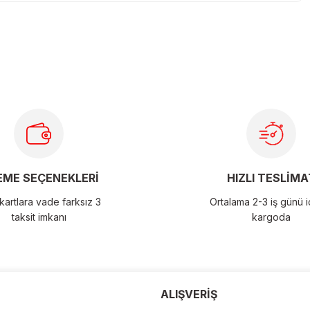
larda yetersiz gördüğünüz noktaları öneri formunu kullanarak
ME SEÇENEKLERİ
HIZLI TESLİMA
artlara vade farksız 3
Ortalama 2-3 iş günü 
taksit imkanı
kargoda
der
ALIŞVERİŞ