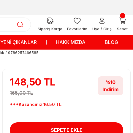
Sipariş Kargo
Favorilerim
Üye / Giriş
Sepet
YENİ ÇIKANLAR
HAKKIMIZDA
BLOG
cılık / 9786257466585
148,50 TL
%10
İndirim
165,00 TL
***Kazancınız 16.50 TL
SEPETE EKLE