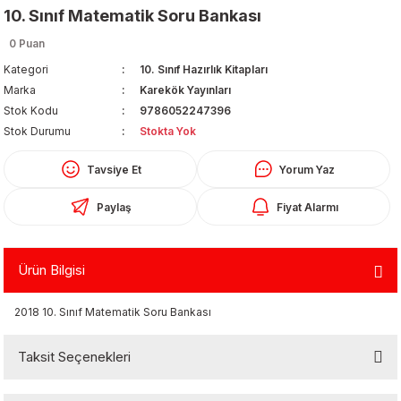
10. Sınıf Matematik Soru Bankası
0 Puan
Kategori
10. Sınıf Hazırlık Kitapları
Marka
Karekök Yayınları
Stok Kodu
9786052247396
Stok Durumu
Stokta Yok
Organizerler
Tavsiye Et
Yorum Yaz
Paylaş
Fiyat Alarmı
Ürün Bilgisi
2018 10. Sınıf Matematik Soru Bankası
aş
Taksit Seçenekleri
 - Dolma Kalem - Pilot Kalemler