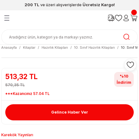
200 TL
ve üzeri alışverişlerde
Ücretsiz Kargo!
Geri Dön
Geri Dön
Geri Dön
Geri Dön
Geri Dön
Geri Dön
ünleri
şya
cak / Kutu Oyunlar
eleri
rünler
ı
reçleri
diye
leri
enleri
Anasayfa
Kitaplar
Hazırlık Kitapları
10. Sınıf Hazırlık Kitapları
10. Sınıf 
at Kitapları
emeleri
meleri
513,32 TL
%10
İndirim
570,35 TL
***Kazancınız 57.04 TL
Gelince Haber Ver
ası & Matara
 Küre
ri
Karekök Yayınları